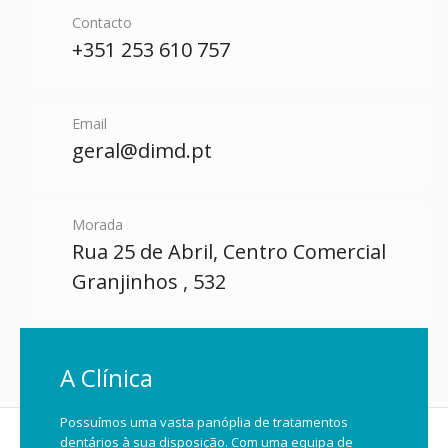
Contacto
+351 253 610 757
Email
geral@dimd.pt
Morada
Rua 25 de Abril, Centro Comercial
Granjinhos , 532
A Clínica
Possuímos uma vasta panóplia de tratamentos
dentários à sua disposição. Com uma equipa de