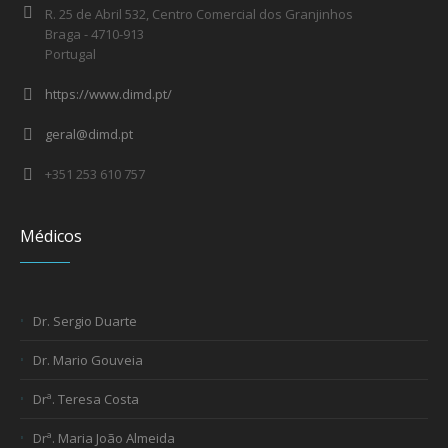
R. 25 de Abril 532, Centro Comercial dos Granjinhos
Braga - 4710-913
Portugal
https://www.dimd.pt/
geral@dimd.pt
+351 253 610 757
Médicos
Dr. Sergio Duarte
Dr. Mario Gouveia
Drª. Teresa Costa
Drª. Maria João Almeida